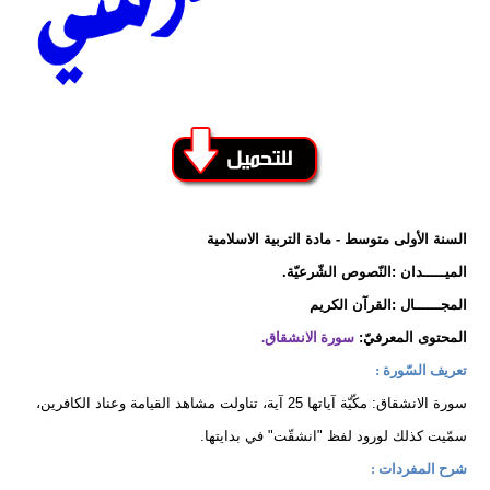
السنة الأولى متوسط - مادة التربية الاسلامية
الميـــــدان :النّصوص الشّرعيّة.
المجــــــال :القرآن الكريم
المحتوى المعرفيّ:
سورة الانشقاق.
تعريف السّورة :
سورة الانشقاق: مكّيّة آياتها 25 آية، تناولت مشاهد القيامة وعناد الكافرين،
سمّيت كذلك لورود لفظ "انشقّت" في بدايتها.
شرح المفردات :