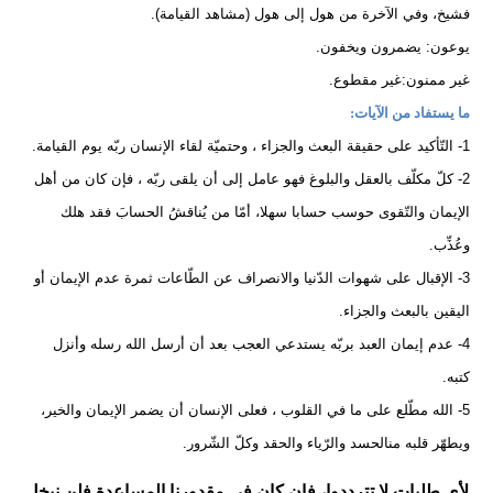
فشيخ، وفي الآخرة من هول إلى هول (مشاهد القيامة).
يوعون: يضمرون ويخفون.
غير ممنون:غير مقطوع.
ما يستفاد من الآيات:
1- التّأكيد على حقيقة البعث والجزاء ، وحتميّة لقاء الإنسان ربّه يوم القيامة.
2- كلّ مكلّف بالعقل والبلوغ فهو عامل إلى أن يلقى ربّه ، فإن كان من أهل
الإيمان والتّقوى حوسب حسابا سهلا، أمّا من يُناقشُ الحسابَ فقد هلك
وعُذِّب.
3- الإقبال على شهوات الدّنيا والانصراف عن الطّاعات ثمرة عدم الإيمان أو
اليقين بالبعث والجزاء.
4- عدم إيمان العبد بربّه يستدعي العجب بعد أن أرسل الله رسله وأنزل
كتبه.
5- الله مطّلع على ما في القلوب ، فعلى الإنسان أن يضمر الإيمان والخير،
ويطهّر قلبه منالحسد والرّياء والحقد وكلّ الشّرور.
لأي طلبات لا تترددوا، فإن كان في مقدورنا المساعدة فلن نبخل