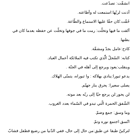
انشقّت: تصدّعت.
أذنت لربّها:استمعت له وأطاعته.
حُقّت:كان حقّا عليها الاستماع والطّاعة.
ألقت ما فيها وتخلّت: رمت ما في جوفها وتخلّت عن حفظه بعدما كان في
بطنها.
كادح:عامل بجدّ ومشقّة.
كتابه: السّجلّ الّّذي تكتب فيه الملائكة أعمال العباد.
وينقلب:يعود ويرجع إلى أهله في الجنّة .
يدعو ثبورا:ينادي بهلاكه : وا ثبوراه، يتمنّى الهلاك.
يصلى سعيرا: يحرق بنار جهنّم.
لن يحور:لن يرجع حيّا إلى ربّه بعد موته.
الشّفق:الحمرة الّتي تبدو في السّماء بعدد الغروب.
وما وسق: جمع وضمّ.
اتّسق:اجتمع نوره وتمّ.
لتركبنّ طبقا عن طبق:من حال إلى حال، ففي الدّنيا من رضيع فطفل فشابّ