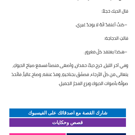
قال الديك خجلاً:‏
–
كنتُ أعتقدُ انّهُ لا يوجدُ غيري‏
.
قالتِ الدجاجة:‏
–
هكذا يعتقد كلّ مغرور. ‏
وفي آخر الليل، خرج ديكُ حمدان، وأصغى منصتاً فسمع صياحَ الديوكِ،
يتعالى من كلّ الأرجاء، فصفّقَ بجناحيهِ، ومدّ عنقه، وصاح عالياً، فاتّحدَ
صوتُهُ بأصوات الديوك وبزغ الفجرُ الجميل
.
شارك القصة مع اصدقائك على الفيسبوك
قصص وحكايات