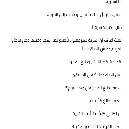
أنا أشتريه‏
.
اشترى الرجلُ، ديكَ حمدان، وعاد به إلى القرية‏
.
قال الديك مسروراً:‏
كنتُ أعرفُ أنّ القريةَ سترجعني، لأُطلعَ لها الفجر وحينما دخل الرجلُ
القريةَ، دهشَ الديكُ عجباً‏
لقد استيقظ الناسُ، وطلعَ الفجر
!
سأل الديك دجاجةً في الطريق:‏
–
كيف طلعَ الفجرُ، في هذا اليوم؟!‏
–
كما يطلعُ كلّ يوم‏
.
–
ولكنني كنتُ غائباً عنِ القرية!‏
–
في القرية مئاتُ الديوكِ غيرك
.