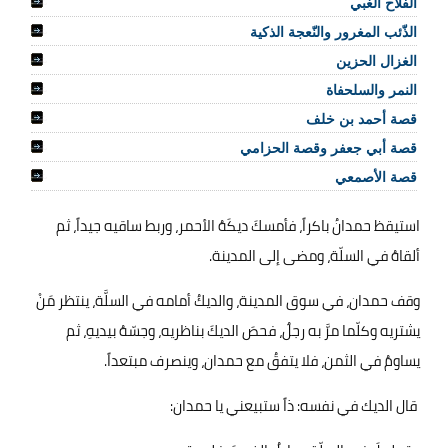
الفلاح الغبي
الذّئب المغرور والنّعجة الذكية
الغزال الحزين
النمر والسلحفاة
قصة أحمد بن خلف
قصة أبي جعفر وقصة الحزامي
قصة الأصمعي
استيقظ حمدانُ باكراً، فأمسكَ ديكَهُ الأحمر، وربط ساقيه جيداً، ثم
ألقاهُ في السلّة، ومضى إلى المدينة
.
وقف حمدان، في سوق المدينة، والديكُ أمامه في السلَّة، ينتظر مَنْ
يشتريه وكلّما مرَّ به رجلٌ، فحصَ الديكَ بناظريه، وجسّهُ بيديهِ، ثم
يساومُ في الثمن، فلا يتفقُ مع حمدان، وينصرف مبتعداً.‏
قال الديك في نفسه: ذاً ستبيعني يا حمدان:‏ ‏