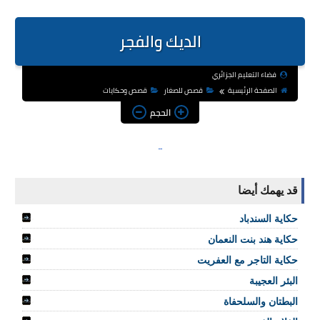
الديك والفجر
فضاء التعليم الجزائري
الصفحة الرئيسية
قصص للصغار
قصص وحكايات
الحجم
قد يهمك أيضا
حكاية السندباد
حكاية هند بنت النعمان
حكاية التاجر مع العفريت
البئر العجيبة
البطتان والسلحفاة