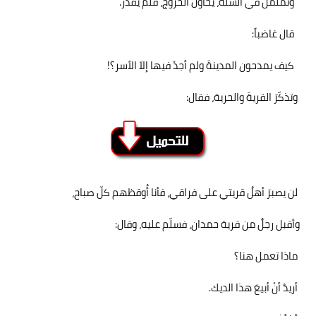
وتململَ في السلّة، يحاولُ الخروجَ، فلم يقدر‏
.
قال غاضباً‏
:
كيف يمدحون المدينةَ ولم أجدْ فيها إلاّ الأسر؟!‏
وتذكّرَ القريةَ والحرية، فقال:‏
لن يصبرَ أهلُ قريتي على فراقي، فأنا أُوقظهم كلّ صباح،
و‏أقبل رجلٌ من قرية حمدان، فسلّم عليه، وقال:‏
ماذا تعمل هنا؟‏
أريدُ أنْ أبيعَ هذا الديك
.