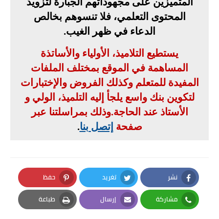
المتميزين على مجهوداتهم الجبارة لتزويد
المحتوى التعلمي، فلا تنسوهم بخالص
الدعاء في ظهر الغيب
.
يستطيع التلاميذ، الأولياء والأساتذة
المساهمة في الموقع بمختلف الملفات
المفيدة للمتعلم وكذلك الفروض والإختبارات
لتكوين بنك واسع يلجأ إليه التلميذ، الولي و
الأستاذ عند الحاجة
.
وذلك بمراسلتنا عبر
صفحة
إتصل بنا
.
نشر
تغريد
حفظ
Pinterest
Twitter
Facebook
مشاركة
إرسال
طباعة
Print
Email
Whatsapp