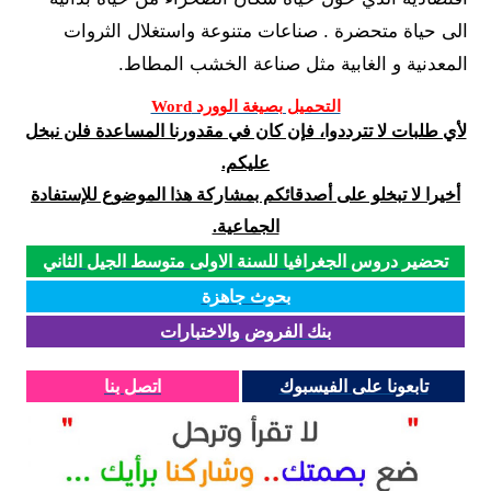
الى حياة متحضرة . صناعات متنوعة واستغلال الثروات
المعدنية و الغابية مثل صناعة الخشب المطاط.
التحميل بصيغة الوورد Word
لأي طلبات لا تترددوا، فإن كان في مقدورنا المساعدة فلن نبخل
عليكم.
أخيرا لا تبخلو على أصدقائكم بمشاركة هذا الموضوع للإستفادة
الجماعية.
تحضير دروس الجغرافيا للسنة الاولى متوسط الجيل الثاني
بحوث جاهزة
بنك الفروض والاختبارات
تابعونا على الفيسبوك
اتصل بنا