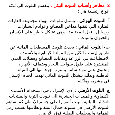
2- مظاهر وأسباب التلوث البيئي :
ينقسم التلوث الى ثلاثة
انواع رئيسية هي :
أ- التلوث الهوائي :
يشمل ملوثات الهواء مجموعة الغازات
الضارة التي تنفثها مداخن المصانع وعوادم السيارات
ووسائل النقل المختلفة ، وهي تشكل خطرا على الإنسان
والحيوان والنبات .
ب- التلوث المائي :
يحدث تلويث المسطحات المائية عن
طربق إرساب الكثير من المواد الكيماوية والأسمدة
الاصطناعية في الزراعة ونفايات المصانع وفضلات المدن
المنتشرة على طول سواحل البحار وضفاف الأنهار ،
وتحتوي على مواد سامة يتسرب جزء منها الى المياه
الباطنية وبذلك يتشكل التلوث المائي تهديدا لحياة الإنسان
في مشربه ومأكله .
ج- التلوث الأرضي :
أدى الإسراف في استخدام الأسمدة
الكيماوية والمبيدات الحشرية الى تلويث التربة والمنتجات
الغذائية النباتية سببت أضرارا على جسم الإنسان كما ساهم
التلوث الأرضي في تشويه جمال البيئة ونظافتها بسبب رمي
القمامة والمخلفات الصلبة فوق الأرض .