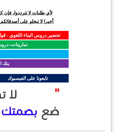
لأي طلبات لا تترددوا، فإن 
أخيرا لا تبخلو على أصدقائكم
تحضير دروس البناء اللغوي - قواع
تمارينات، دروس و
بنك ا
تابعونا على الفيسبوك