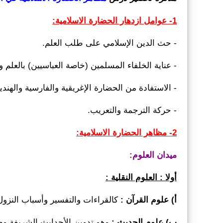
1- عوامل ازدهار الحضارة الاسلامية:
- حث الدين الإسلامي على طلب العلم.
- عناية الخلفاء المسلمين (خاصة العباسيين) بالعلم وا
- الاستفادة من الحضارة الإغريقية والفارسية والهندية
- حركة الترجمة والتعريب.
2- مظاھر الحضارة الاسلامیة:
میدان العلوم:
أولا : العلوم النقلیة :
أ) علوم القرآن :
كالقراءات والتفسیر وأسباب النزول
ب) علوم الحدیث :
وھو تدوین الأحدایث الشریفة وظھر خلال القرن 2ھ وأشھر ال