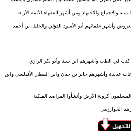
سنة والاجماع والاجتھاد ومن أشھر الفقھاء الأئمة الأربعة
العروض وأشھر علمائھم أبو الأسود الدؤلي والخلیل بن أحمد
تب في الطب وأشھرھم ابن سینا وأبو بكر الرازي
عات عدیدة وأشھرھم جابر بن حیان وابن البیطار الأندلسي وابن
المسلمون كرویة الأرض وأنشأوا المراصد الفلكیة
رھم الخوارزمي