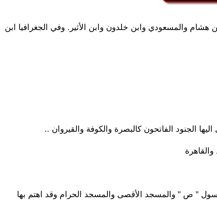
ن ھشام والمسعودي وابن خلدون وابن الأثیر. وفي الجغرافیا ابن
الیھا الجنود الفاتحون كالبصرة والكوفة والقیروان ..
والقاھرة
ل " ص " والمسجد الأقصى والمسجد الحرام وقد اھتم بھا