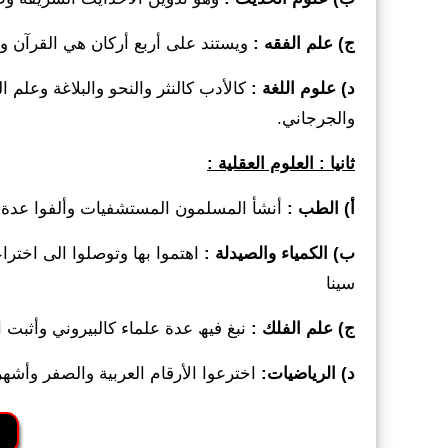
ج) علم الفقه :
ویستند على أربع أركان ھي القرآن وال
د) علوم اللغة :
كالأدب كالنثر والنحو والبلاغة وعلم 
والجرجاني.
ثانیا : العلوم العقلیة :
أ) الطب :
أنشأ المسلمون المستشفیات وألفوا عدة ك
ب) الكمیاء والصیدلة :
اھتموا بھا وتوصلوا الى اخترا
سینا
ج) علم الفلك :
نبغ فیھ عدة علماء كالبیروني وأثبت 
د) الریاضیات:
اخترعوا الأرقام العربیة والصفر وأشھ