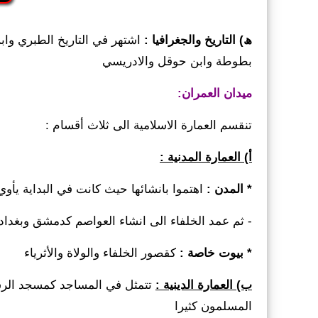
ھ) التاریخ والجغرافیا :
اشتھر في التاریخ الطبري واب
بطوطة وابن حوقل والادریسي
میدان العمران:
تنقسم العمارة الاسلامیة الى ثلاث أقسام :
أ) العمارة المدنیة :
* المدن :
اھتموا بانشائھا حیث كانت في البدایة یأوي 
- ثم عمد الخلفاء الى انشاء العواصم كدمشق وبغداد 
* بیوت خاصة :
كقصور الخلفاء والولاة والأثریاء
ب) العمارة الدینیة :
تتمثل في المساجد كمسجد الرسو
المسلمون كثیرا