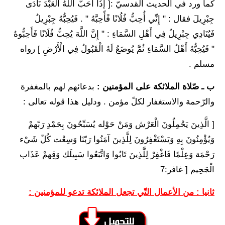
كما ورد في الحديث القدسيّ :[ إذَا أَحَبَّ اللَّهُ الْعَبْدَ نَادَى
جِبْرِيلَ فقال : " إِنِّي أُحِبُّ فُلُانًا فًأًحِبَّهُ " . فَيُحِبُّهُ جِبْرِيلُ
فَيُنَادِي جِبْرِيلُ فِي أَهْلِ السَّمَاءِ : " إِنَّ اللَّهَ يُحِبُّ فُلَانًا فَأَحِبُّوهُ
" فَيُحِبُّهُ أَهْلُ السَّمَاءِ ثُمَّ يُوضَعُ لَهُ الْقَبُولُ فِي الْأَرْضِ ] رواه
مسلم .
ب ـ صّلاة الملائكة على المؤمنين :
بدعائهم لهم بالمغفرة
والرّحمة والاستغفار لكلّ مؤمن . ودليل هذا قوله تعالى :
[ الَّذِينَ يَحْمِلُونَ الْعَرْش وَمَنْ حَوْله يُسَبِّحُونَ بِحَمْدِ رَبّهمْ
وَيُؤْمِنُونَ بِهِ وَيَسْتَغْفِرُونَ لِلَّذِينَ آمَنُوا رَبّنَا وَسِعْت كُلّ شَيْء
رَحْمَة وَعِلْمًا فَاغْفِرْ لِلَّذِينَ تَابُوا وَاتَّبَعُوا سَبِيلَك وَقِهمْ عَذَاب
الْجَحِيم [ غافر:7
ثانيا : من الأعمال التّي تجعل الملائكة تدعو للمؤمنين :