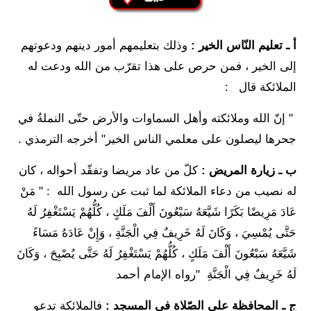
أ ـ تعليم النّاس الخير :
وذلك بتعليمهم أمور دينهم ودعوتهم
إلى الخير ، فمن حرص على هذا تقرّب من الله ودعت له
الملائكة قال :
" إنّ الله وملائكته وأهل السماوات والأرض حتّى النملةُ في
جحرها ليصلون على معلمي الناس الخير" أخرجه الترمذي .
ب ـ زيارة المريض :
كلّ من عاد مريضا وتفقّد أحواله ، كان
له نصيب من دعاء الملائكة لما ثبت عن رسول الله : " مَنْ
عَادَ مَرِيضًا بَكَرًا شَيَّعَهُ سَبْعُونَ أَلْفَ مَلَكٍ ، كُلُّهُمْ يَسْتَغْفِرُ لَهُ
حَتَّى يُمْسِيَ ، وَكَانَ لَهُ خَرِيفٌ فِي الْجَنَّةِ ، وَإِنْ عَادَهُ مَسَاءً
شَيَّعَهُ سَبْعُونَ أَلْفَ مَلَكٍ ، كُلُّهُمْ يَسْتَغْفِرُ لَهُ حَتَّى يُصْبِحَ ، وَكَانَ
لَهُ خَرِيفٌ فِي الْجَنَّةِ "رواه الإمام أحمد
ج ـ المحافظة على الصّلاة في المسجد :
فالملائكة تدعو