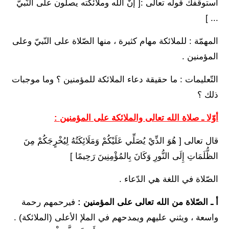
استوقفك قوله تعالى :[ إنّ الله وملائكته يصلّون على النّبيّ
... ]
المهمّة : للملائكة مهام كثيرة ، منها الصّلاة على النّبيّ وعلى
المؤمنين .
التّعليمات : ما حقيقة دعاء الملائكة للمؤمنين ؟ وما موجبات
ذلك ؟
أوّلا ـ صلاة الله تعالى والملائكة على المؤمنين :
قال تعالى [ هُوَ الذِّيْ يُصَلِّي عَلَيْكُمْ وَمَلَائِكَتُهُ لِيُخْرٍجَكُمْ مِنَ
الظُّلَمَاتِ إِلَى النُّورِ وَكَانَ بِالمُؤْمِنِينَ رَحِيمًا ]
الصّلاة في اللغة هي الدّعاء .
أ ـ الصّلاة من الله تعالى على المؤمنين :
فيرحمهم رحمة
واسعة ، ويثني عليهم ويمدحهم في الملإ الأعلى (الملائكة) .