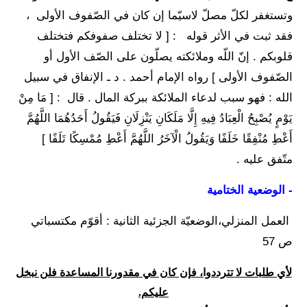
وتستغفر لكلّ مصلّ لاسيّما إن كان في الصّفوف الأولى ،
فقد ثبت في الأثر قوله : [ لا تختلف صفوفكم فتختلف
قلوبكم . إنّ اللّه وملائكته يصلّون على الصّف الأول أو
الصّفوف الأولى ] رواه الإمام أحمد . د ـ الإنفاق في سبيل
الله : فهو سبب لدعاء الملائكة ببركة المال . قال : [ مَا مِنْ
يَوْمٍ يُصْبِحُ الْعِبَادُ فِيهِ إِلَّا مَلَكَانِ يَنْزِلَانِ فَيَقُولُ أَحَدُهُمَا اللَّهُمَّ
أَعْطِ مُنْفِقًا خَلَفًا وَيَقُولُ الْآخَرُ اللَّهُمَّ أَعْطِ مُمْسِكًا تَلَفًا ]
متّفق عليه .
- الوضعية الختامية
العمل المنزلي،الوضعيّة الجزئية الثانية : أقوّم مكتسباتي
ص 57
لأي طلبات لا تترددوا، فإن كان في مقدورنا المساعدة فلن نبخل
عليكم.