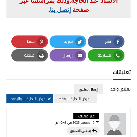
الأستاذ عند الحاجة
.
وذلك بمراسلتنا عبر
صفحة
إتصل بنا
.
نشر
تغريد
حفظ
Pinterest
Twitter
Facebook
مشاركة
إرسال
طباعة
Print
Email
Whatsapp
تعليقات
تعليق واحد
إرسال تعليق
عرض التعليقات فقط
عرض التعليقات والردود
غير معرف
19 ديسمبر 2023 في 10:43 ص
رد على التعليق