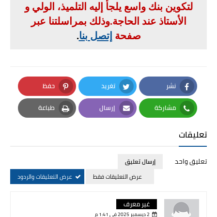
لتكوين بنك واسع يلجأ إليه التلميذ، الولي و
الأستاذ عند الحاجة
.
وذلك بمراسلتنا عبر
صفحة
إتصل بنا
.
نشر
تغريد
حفظ
Pinterest
Twitter
Facebook
مشاركة
إرسال
طباعة
Print
Email
Whatsapp
تعليقات
تعليق واحد
إرسال تعليق
عرض التعليقات فقط
عرض التعليقات والردود
غير معرف
2 ديسمبر 2025 في 1:41 م