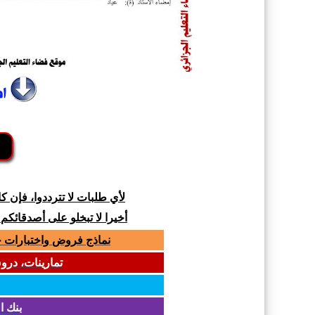
لأي طلبات لا تترددوا، فإن 
أخيرا لا تبخلو على أصدقائكم
نماذج فروض واختبارات جميع المواد لل
تمارينات، دروس و
بنك ا