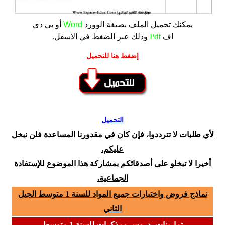
يمكنك تحميل الملف
بصيغة الوورد
Word
أو بي دي
اف
Pdf
وذلك عبر الضغط في الاسفل.
إضغط هنا للتحميل
التحميل
لأي طلبات لا تترددوا، فإن كان في مقدورنا المساعدة فلن نبخل
عليكم.
أخيرا لا تبخلو على أصدقائكم بمشاركة هذا الموضوع للإستفادة
الجماعية.
نماذج فروض واختبارات جميع المواد للسنة 1 متوسط الجيل
الثاني
تمارينات، دروس ومذكرات للسنة 1 متوسط