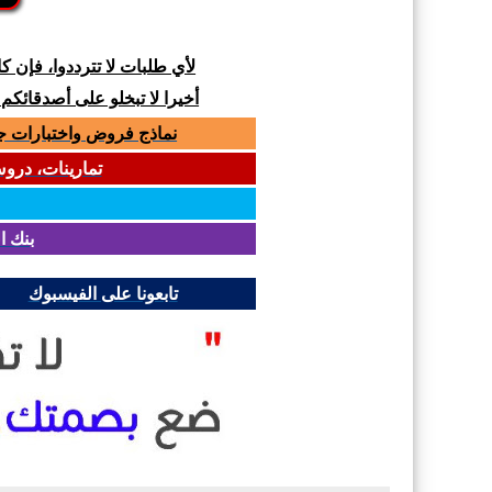
لأي طلبات لا تترددوا، فإن 
أخيرا لا تبخلو على أصدقائكم
نماذج فروض واختبارات جميع المواد لل
تمارينات، دروس و
بنك ا
تابعونا على الفيسبوك