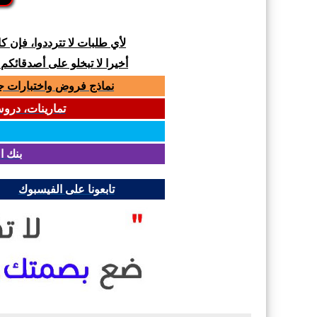
لأي طلبات لا تترددوا، فإن 
أخيرا لا تبخلو على أصدقائكم
نماذج فروض واختبارات جميع المواد لل
تمارينات، دروس و
بنك ا
تابعونا على الفيسبوك