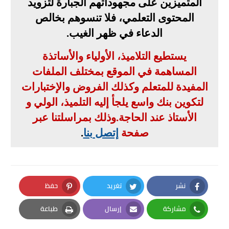
المتميزين على مجهوداتهم الجبارة لتزويد
المحتوى التعلمي، فلا تنسوهم بخالص
الدعاء في ظهر الغيب
.
يستطيع التلاميذ، الأولياء والأساتذة
المساهمة في الموقع بمختلف الملفات
المفيدة للمتعلم وكذلك الفروض والإختبارات
لتكوين بنك واسع يلجأ إليه التلميذ، الولي و
الأستاذ عند الحاجة
.
وذلك بمراسلتنا عبر
صفحة
إتصل بنا
.
نشر
تغريد
حفظ
Pinterest
Twitter
Facebook
مشاركة
إرسال
طباعة
Print
Email
Whatsapp