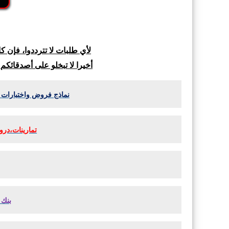
لأي طلبات لا تترددوا، فإن 
أخيرا لا تبخلو على أصدقائكم
نماذج فروض واختبارات جميع المواد ل
تمارينات،دروس و
بنك 