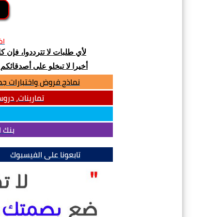
اض
لأي طلبات لا تترددوا، فإن 
أخيرا لا تبخلو على أصدقائكم
نماذج فروض واختبارات جميع المواد للس
تمارينات، دروس وم
بنك ا
تابعونا على الفيسبوك